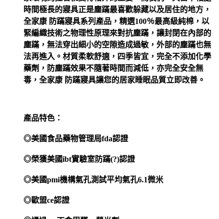
時間極長的寢具正是塵蹣最喜歡躲藏以及居住的地方，
全家康
防蹣寢具系列產品，精選
100
％最高級純棉，以
緊編織技術
之物理性原理來對抗塵蹣，讓封閉在內部的
塵蹣，無法穿出細小的空隙造成過敏，外部的塵蹣也無
法再進入。材質柔軟舒適，四季皆宜，完全不添加化學
藥劑，防塵蹣效果不隨著時間而減低，亦完全安全無
毒，全家康
防蹣寢具讓您的居家睡眠品質立即改善。
產品特色：
◎美國食品藥物管理局
fda
認證
◎榮獲美國
ibt
實驗室防蹣
(
?
)
認證
◎美國
pmi
機構氣孔測試平均氣孔
6.1
微米
◎歐盟
ce
認證