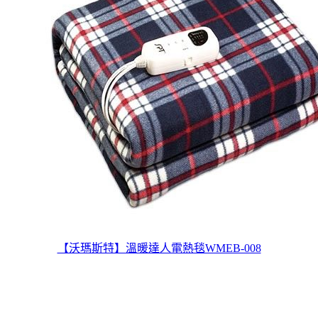
【沃瑪斯特】溫暖達人電熱毯WMEB-008