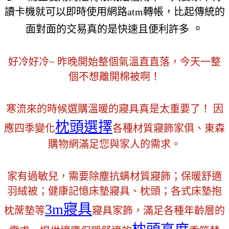
讀卡機就可以即時使用網路atm轉帳，比起傳統的
。
面對面的交易真的是快速且便利許多
好冷好冷~ 昨晚開始整個氣溫直直落，今天一整
個不想離開棉被啊！
寒流來的時候選購溫暖的寢具真是太重要了！ 因
枕頭選擇
應四季變化
各種材質寢飾家俱、東森
購物網滿足您與家人的需求。
家有過敏兒，需要除塵抗螨材質寢飾；保暖舒適
羽絨被；健康記憶床墊寢具、枕頭；各式床墊抱
3m寢具
枕蓆墊等
寢具家飾，滿足各種年齡層的