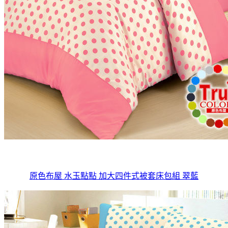
原色布屋 水玉點點 加大四件式被套床包組 翠藍