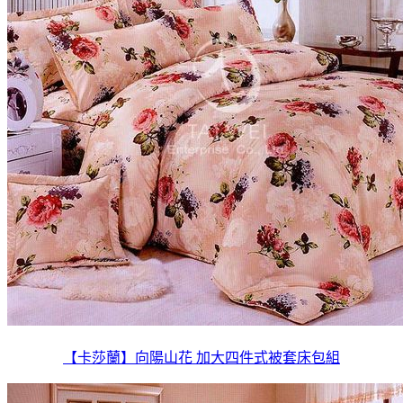
【卡莎蘭】向陽山花 加大四件式被套床包組