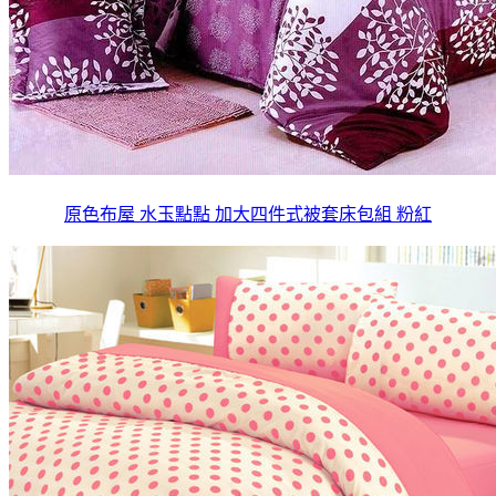
原色布屋 水玉點點 加大四件式被套床包組 粉紅