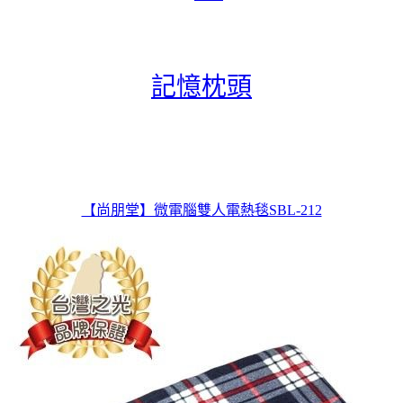
記憶枕頭
【尚朋堂】微電腦雙人電熱毯SBL-212