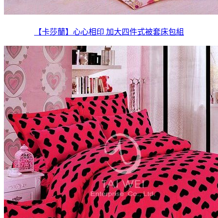
【卡莎蘭】心心相印 加大四件式被套床包組