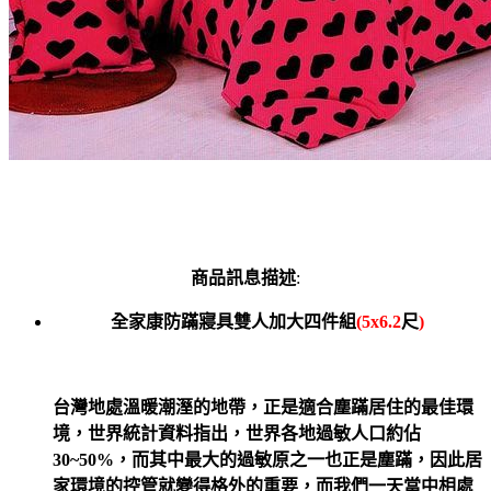
商品訊息描述
:
全家康
防蹣寢具
雙人
加大
四件組
(5x6.2
尺
)
台灣地處溫暖潮溼的地帶，正是適合塵蹣居住的最佳環
境，世界統計資料指出，世界各地過敏人口約佔
30~50%
，而其中最大的過敏原之一也正是塵蹣，因此居
家環境的控管就變得格外的重要，而我們一天當中相處