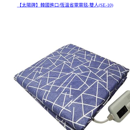
【太陽牌】韓國進口/恆溫省電電毯-雙人(SE-10)