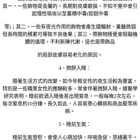
其一，一些飾物是金屬的，長期對皮膚磨損，不知不覺中會引
起慢性吸收以至蓄積中毒(如鋁中毒
等)；其二，一些有夜光作用的飾物會產生鐳輻射，量雖微弱
但長時間的積累可導致不良後果；其三，帶飾物睡覺會阻礙機
體的循環，不利新陳代謝，這也是帶飾品
的局部皮膚容易老化的原因。
4、微醉入睡：
隨著生活方式的改變，如今年輕女性的夜生活較為豐富，
特別是一些職業女性的應酬較多，常會伴著微醉入睡。據醫學
研究表明，睡前飲酒入睡後易出現窒息，一般每晚2次左右，
每次窒息約10分鐘。長久如此，人容易患心髒病和高血壓等疾
病。
5、睡前生氣：
睡前生氣發怒，會使人心跳加快，呼吸急促，思緒萬千，