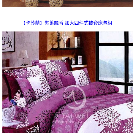
【卡莎蘭】絮葉飄香 加大四件式被套床包組