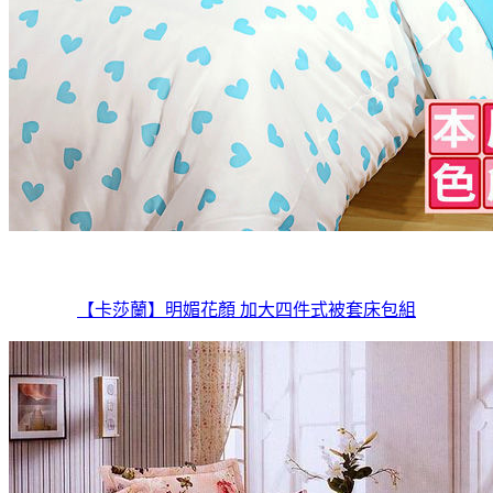
【卡莎蘭】明媚花顏 加大四件式被套床包組