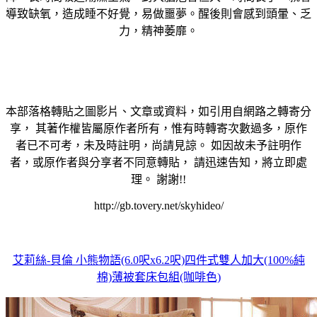
導致缺氧，造成睡不好覺，易做噩夢。醒後則會感到頭暈、乏
力，精神萎靡。
本部落格轉貼之圖影片、文章或資料，如引用自網路之轉寄分
享， 其著作權皆屬原作者所有，惟有時轉寄次數過多，原作
者已不可考，未及時註明，尚請見諒。 如因故未予註明作
者，或原作者與分享者不同意轉貼， 請迅速告知，將立即處
理。 謝謝!!
http://gb.tovery.net/skyhideo/
艾莉絲-貝倫 小熊物語(6.0呎x6.2呎)四件式雙人加大(100%純
棉)薄被套床包組(咖啡色)