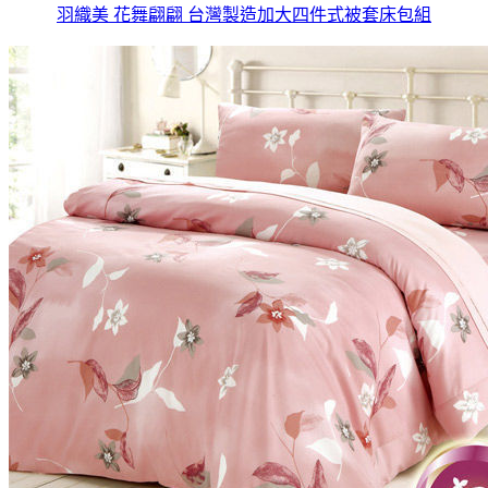
羽織美 花舞翩翩 台灣製造加大四件式被套床包組