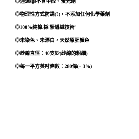
◎通過
sgs
不含甲醛、螢光劑
◎物理性方式防蹣
(
?
)
，不添加任何化學藥劑
◎
100%
純棉
.
採
'
緊編織技術
'
◎未染色、未漂白，天然原胚顏色
◎紗線直徑：
40
支紗
(
紗線的粗細
)
◎每一平方英吋條數：
280
條
(+-3%)