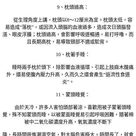
9、枕頭過高：
從生理角度上講，枕頭以8～12厘米為宜。枕頭太低，容
易造成“落枕”，或因流入頭腦的血液過多，造成次日頭腦發
漲、眼皮浮腫；枕頭過高，會影響呼吸道暢通，易打呼嚕，而
且長期高枕，易導致頸部不適或駝背。
10、枕著手睡：
睡時兩手枕於頭下，除影響血液循環、引起上肢麻木酸痛
外，還易使腹內壓力升高，久而久之還會產生“返流性食道
炎”。
11、蒙頭睡覺：
由於天冷，許多人害怕頭部著涼，喜歡用被子蒙著頭睡
覺，殊不知蒙頭而睡，以被蒙面睡覺易引起呼吸困難，隨著棉
被中二氧化碳濃度升高，氧氣濃度不斷下
降，長時間吸進潮濕空氣，對大腦危害極大。時間長了，就會