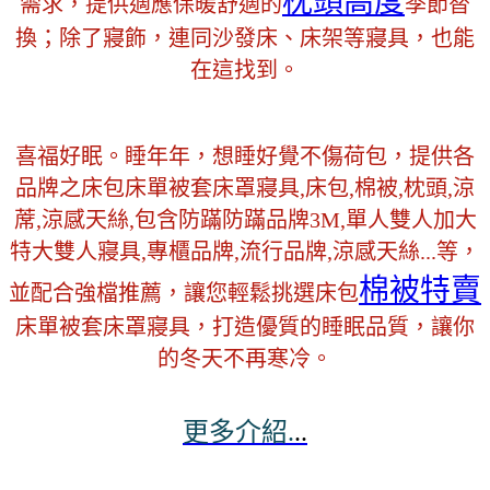
枕頭高度
需求，提供適應保暖舒適的
季節替
換；除了寢飾，連同沙發床、床架等寢具，也能
在這找到。
喜福好眠。睡年年，想睡好覺不傷荷包，提供各
品牌之床包床單被套床罩寢具,床包,棉被,枕頭,涼
蓆,涼感天絲,包含防蹣防蹣品牌3M,單人雙人加大
特大雙人寢具,專櫃品牌,流行品牌,涼感天絲...等，
棉被特賣
並配合強檔推薦，讓您輕鬆挑選床包
床單被套床罩寢具，打造優質的睡眠品質，讓你
的冬天不再寒冷。
更多介紹.
..